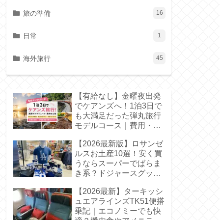
旅の準備
16
日常
1
海外旅行
45
【有給なし】金曜夜出発
でケアンズへ！1泊3日で
も大満足だった弾丸旅行
モデルコース｜費用・タ
イムスケジュールも紹介
【2026最新版】ロサンゼ
ルスお土産10選！安く買
うならスーパーでばらま
き系？ドジャースグッズ
や大谷選手関連も徹底調
【2026最新】ターキッシ
査
ュエアラインズTK51便搭
乗記｜エコノミーでも快