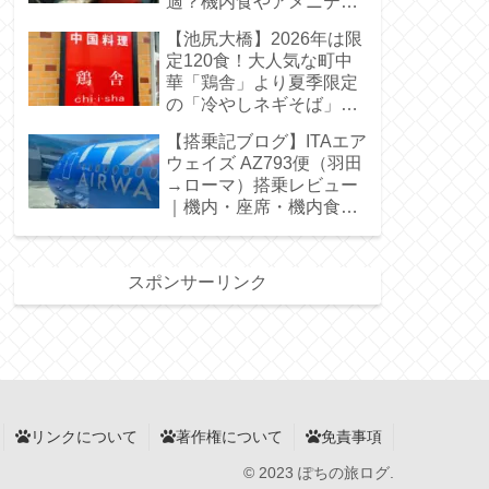
適？機内食やアメニティ
を徹底本音レビュー
【池尻大橋】2026年は限
定120食！大人気な町中
華「鶏舎」より夏季限定
の「冷やしネギそば」が
スタートしました！｜行
【搭乗記ブログ】ITAエア
列はどのくらい？何分待
ウェイズ AZ793便（羽田
ち？その他メニューは？
→ローマ）搭乗レビュー
｜機内・座席・機内食・
Wi-Fi
スポンサーリンク
リンクについて
著作権について
免責事項
© 2023 ぽちの旅ログ.