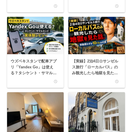
土産を紹介
ツアーに参加してみた｜実
際の流れや注意点を詳しく
紹介
ウズベキスタンで配車アプ
【実録】2泊4日ロサンゼル
リ「Yandex Go」は使え
ス旅行「ローカルバス」の
る？タシケント・サマルカ
み観光したら地獄を見た
ンド実体験レビュー
話。移動費わずか10ドルの
代償