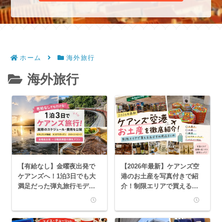
ホーム
海外旅行
海外旅行
【有給なし】金曜夜出発で
【2026年最新】ケアンズ空
ケアンズへ！1泊3日でも大
港のお土産を写真付きで紹
満足だった弾丸旅行モデル
介！制限エリアで買えるお
コース｜費用・タイムスケ
すすめ商品まとめ
ジュールも紹介