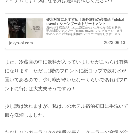
アイテムです♩気になる方は是非お試しください！
硬水対策におすすめ！海外旅行の必需品『global
travel』シャンプー＆トリートメント
海外旅行で髪がきしむ…泡立たない…そんな悩みを解決！
硬水対応シャンプー「global travel」のレビューや、旅行
中のヘアケア対策を実体験ベースでご紹介します。オラン
ダ・イタリア旅行の準備に◎
2023.06.13
jokyo-ol.com
また、冷蔵庫の中に飲料が入っていましたがこちらは有料
になります。ただし1階のフロントに紙コップで飲む水が
置いてあるので、少し喉が乾いたな〜くらいであればフロ
ントに行けば大丈夫そうですね！
少し話は逸れますが、私はこのホテル宿泊初日に手洗いで
服を洗濯しました。
ただしハンガーラックの場所が悪く、クーラーの空気が全