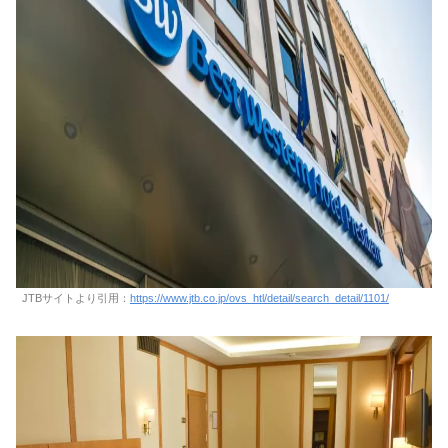
JTBサイトより引用：
https://www.jtb.co.jp/ovs_htl/detail/search_detail/1101/