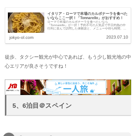
イタリア・ローマで本場のカルボナーラを食べた
いならここ一択！「Tonnarello」がおすすめ！
ローマで本場のカルボナーラを食べたいなら
『Tonnarello』が一択！予約不可の人気店で平日灼熱の中
行列に並んで訪問した体験談と、メニューや待ち時間、味
の感想を詳しく紹介。イタリアと日本のカルボナーラの違
いも解説します！
2023.07.10
jokyo-ol.com
徒歩、タクシー観光が中心であれば、もう少し観光地の中
心エリアが良さそうですね！
5、6泊目＠スペイン