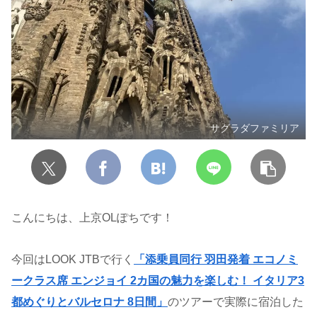
サグラダファミリア
こんにちは、上京OLぽちです！
今回はLOOK JTBで行く
「添乗員同行 羽田発着 エコノミ
ークラス席 エンジョイ 2カ国の魅力を楽しむ！ イタリア3
都めぐりとバルセロナ 8日間」
のツアーで実際に宿泊した