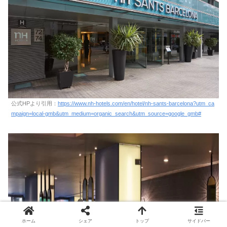
公式HPより引用：
https://www.nh-hotels.com/en/hotel/nh-sants-barcelona?utm_ca
mpaign=local-gmb&utm_medium=organic_search&utm_source=google_gmb#
ホーム
シェア
トップ
サイドバー