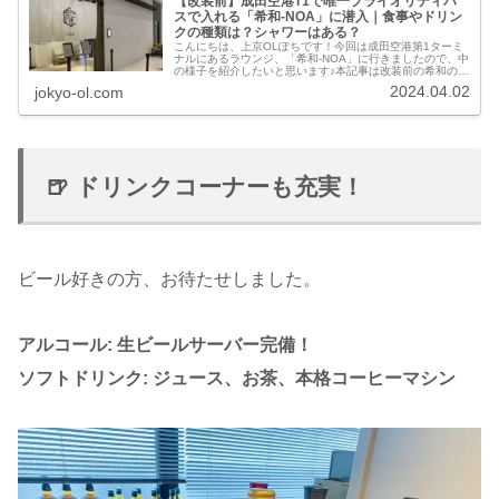
【改装前】成田空港T1で唯一プライオリティパ
スで入れる「希和-NOA」に潜入｜食事やドリン
クの種類は？シャワーはある？
こんにちは、上京OLぽちです！今回は成田空港第1ターミ
ナルにあるラウンジ、「希和-NOA」に行きましたので、中
の様子を紹介したいと思います♪本記事は改装前の希和の様
子です。最新の様子は下記記事よりご覧ください！場所
2024.04.02
jokyo-ol.com
「希和-NOA」は成田空港...
🍺 ドリンクコーナーも充実！
ビール好きの方、お待たせしました。
アルコール: 生ビールサーバー完備！
ソフトドリンク: ジュース、お茶、本格コーヒーマシン