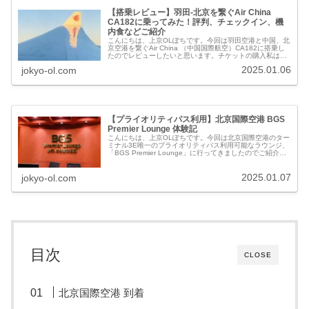
【搭乗レビュー】羽田-北京を繋ぐAir China
CA182に乗ってみた！評判、チェックイン、機
内食などご紹介
こんにちは、上京OLぽちです。今回は羽田空港と中国、北
京空港を繋ぐAir China （中国国際航空）CA182に搭乗し
たのでレビューしたいと思います。チケットの購入私は搭
乗の約半年前に公式サイトを使って購入しました。なぜエ
2025.01.06
jokyo-ol.com
アチャイナで予約...
【プライオリティパス利用】北京国際空港 BGS
Premier Lounge 体験記
こんにちは、上京OLぽちです。今回は北京国際空港のター
ミナル3E唯一のプライオリティパス利用可能なラウンジ、
「BGS Premier Lounge」に行ってきましたのでご紹介し
たいと思います。場所場所は北京首都国際空港のターミナ
ル3E、制限...
2025.01.07
jokyo-ol.com
目次
CLOSE
北京国際空港 到着