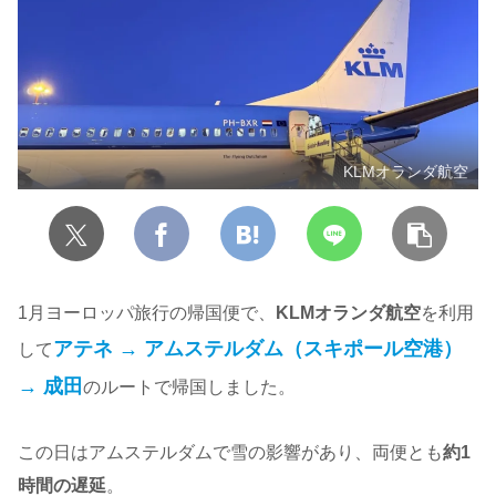
KLMオランダ航空
1月ヨーロッパ旅行の帰国便で、
KLMオランダ航空
を利用
アテネ → アムステルダム（スキポール空港）
して
→ 成田
のルートで帰国しました。
この日はアムステルダムで雪の影響があり、両便とも
約1
時間の遅延
。