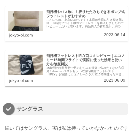
飛行機やバス旅に！折りたたみもできるポンプ式
フットレストがおすすめ
こんにちは、上京OLぽちです！本日は先日に引き続き第2
弾、長時間フライト用のフットレストを購入しましたので
レビューしたいと思います。商品購入の背景先日、別の記
事でもご紹介したのですが、Amazonでフットレストを購
入しました。お値段の割に使...
2023.06.14
jokyo-ol.com
飛行機フットレストIFLY口コミレビュー｜エコノ
ミー15時間フライトで実際に使った効果と使い
方を徹底解説
15時間の海外旅行で足のむくみや腰痛に悩みたくない方必
見！Amazonベストセラーの飛行機用フットレスト
「IFLY」を実際にエコノミークラスで15時間使った本音を
レビュー。3段階の高さ調整や使い心地、機内でのマナー
2023.06.09
jokyo-ol.com
まで上京OLが徹底解説します。
サングラス
続いてはサングラス。実は私は持っていかなかったのです