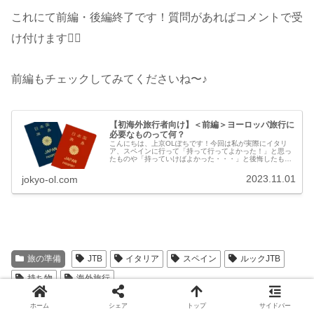
これにて前編・後編終了です！質問があればコメントで受
け付けます🙆‍♀️
前編もチェックしてみてくださいね〜♪
【初海外旅行者向け】＜前編＞ヨーロッパ旅行に
必要なものって何？
こんにちは、上京OLぽちです！今回は私が実際にイタリ
ア、スペインに行って「持って行ってよかった！」と思っ
たものや「持っていけばよかった・・・」と後悔したもの
をご紹介します！本記事は前編で、必要度★★★★〜
★★★★★のものをご紹介します♪後編...
2023.11.01
jokyo-ol.com
旅の準備
JTB
イタリア
スペイン
ルックJTB
持ち物
海外旅行
ホーム
シェア
トップ
サイドバー
シェアする